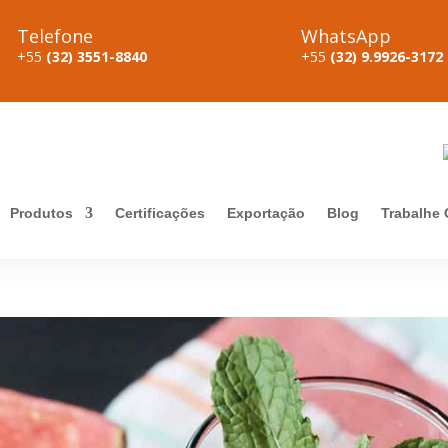
Telefone
WhatsApp
+55
(32) 3551-8840
+55
(32) 9.9926-3172
Produtos
Certificações
Exportação
Blog
Trabalhe