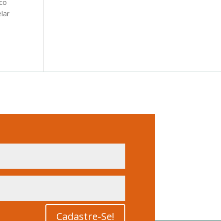
uco
lar
Cadastre-Se!