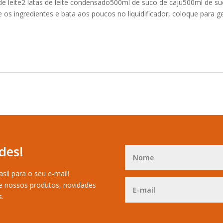
 de leite2 latas de leite condensado500ml de suco de caju500ml de s
os ingredientes e bata aos poucos no liquidificador, coloque para ge
des!
sil para o seu e-mail!
e nossos produtos, novidades
s.