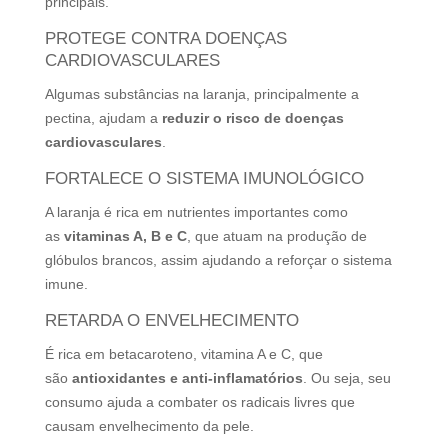
principais.
PROTEGE CONTRA DOENÇAS
CARDIOVASCULARES
Algumas substâncias na laranja, principalmente a
pectina, ajudam a
reduzir o risco de doenças
cardiovasculares
.
FORTALECE O SISTEMA IMUNOLÓGICO
A laranja é rica em nutrientes importantes como
as
vitaminas A, B e C
, que atuam na produção de
glóbulos brancos, assim ajudando a reforçar o sistema
imune.
RETARDA O ENVELHECIMENTO
É rica em betacaroteno, vitamina A e C, que
são
antioxidantes e anti-inflamatórios
. Ou seja, seu
consumo ajuda a combater os radicais livres que
causam envelhecimento da pele.