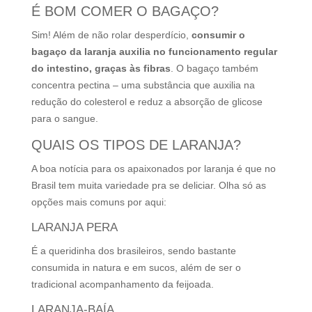
É BOM COMER O BAGAÇO?
Sim! Além de não rolar desperdício,
consumir o
bagaço da laranja auxilia no funcionamento regular
do intestino, graças às fibras
. O bagaço também
concentra pectina – uma substância que auxilia na
redução do colesterol e reduz a absorção de glicose
para o sangue.
QUAIS OS TIPOS DE LARANJA?
A boa notícia para os apaixonados por laranja é que no
Brasil tem muita variedade pra se deliciar. Olha só as
opções mais comuns por aqui:
LARANJA PERA
É a queridinha dos brasileiros, sendo bastante
consumida in natura e em sucos, além de ser o
tradicional acompanhamento da feijoada.
LARANJA-BAÍA