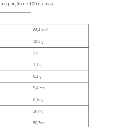
 uma porção de 100 gramas:
68,4 kcal
12,3 g
2 g
1,1 g
0,1 g
5,4 mg
0,1mg
28 mg
50,7mg