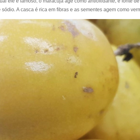
ual ele é famoso, o maracujá age como antioxidante, é fonte de
o e sódio. A casca é rica em fibras e as sementes agem como ver