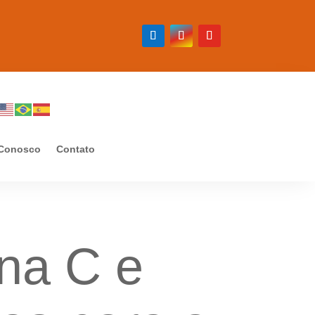
 Conosco
Contato
na C e