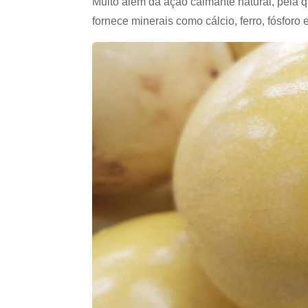
Muito além da ação calmante natural, pela q
fornece minerais como cálcio, ferro, fósfor