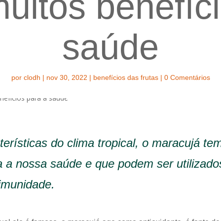
uitos benefíc
saúde
por
clodh
|
nov 30, 2022
|
benefícios das frutas
|
0 Comentários
erísticas do clima tropical, o maracujá te
a a nossa saúde e que podem ser utilizado
 imunidade.