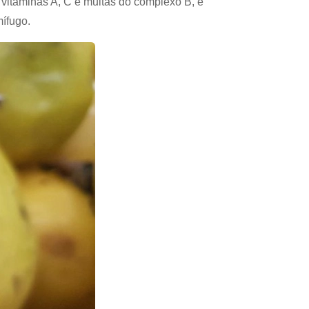
 vitaminas A, C e muitas do complexo B, e
mífugo.