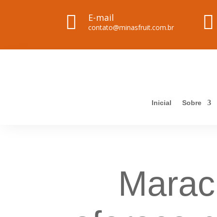

E-mail

contato@minasfruit.com.br
Inicial
Sobre
Marac