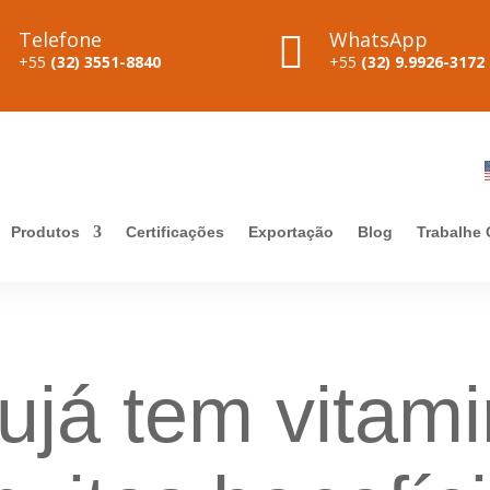
Telefone
WhatsApp

+55
(32) 3551-8840
+55
(32) 9.9926-3172
Produtos
Certificações
Exportação
Blog
Trabalhe
ujá tem vitami